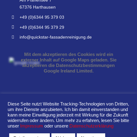
Am Pfaffensee 7
67376 Harthausen
+49 (0)6344 95 379 03
+49 (0)6344 95 379 29
info@quickstar-fassadenreinigung.de
Mit dem akzeptieren des Cookies wird ein
externer Inhalt auf Google Maps geladen. Sie
akzeptieren die Datenschutzbestimmungen
Google Ireland Limited.
Diese Seite nutzt Website Tracking-Technologien von Dritten,
um ihre Dienste anzubieten. Ich bin damit einverstanden und
© QUICKSTAR Fassadenreinigung GmbH 2022
kann meine Einwilligung jederzeit mit Wirkung für die Zukunft
widerrufen oder ändern. Um mehr zu erfahren, lesen Sie bitte
|
Impressum
|
Datenschutz
|
Abschlusserklärung
|
Cookie-
unser
Impressum
oder unsere
Datenschutzerklärung
Einstellungen