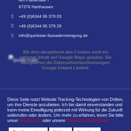
Am Pfaffensee 7
67376 Harthausen
+49 (0)6344 95 379 03
+49 (0)6344 95 379 29
info@quickstar-fassadenreinigung.de
Mit dem akzeptieren des Cookies wird ein
externer Inhalt auf Google Maps geladen. Sie
akzeptieren die Datenschutzbestimmungen
Google Ireland Limited.
Diese Seite nutzt Website Tracking-Technologien von Dritten,
um ihre Dienste anzubieten. Ich bin damit einverstanden und
© QUICKSTAR Fassadenreinigung GmbH 2022
kann meine Einwilligung jederzeit mit Wirkung für die Zukunft
widerrufen oder ändern. Um mehr zu erfahren, lesen Sie bitte
|
Impressum
|
Datenschutz
|
Abschlusserklärung
|
Cookie-
unser
Impressum
oder unsere
Datenschutzerklärung
Einstellungen